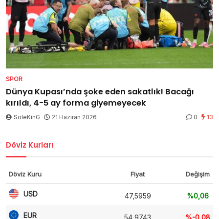
SPOR
Dünya Kupası’nda şoke eden sakatlık! Bacağı
kırıldı, 4-5 ay forma giyemeyecek
SoleKinG
21 Haziran 2026
0
13
Döviz Kurları
Döviz Kuru
Fiyat
Değişim
USD
47,5959
%0,06
EUR
54,9743
%-0,08