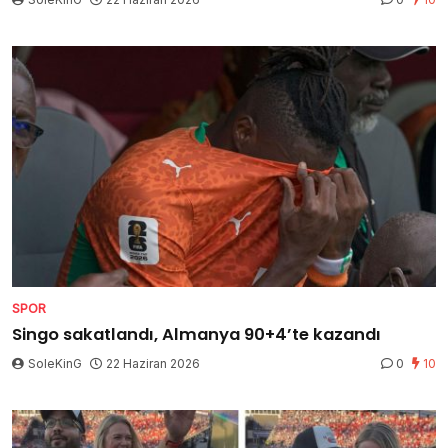
SPOR
Singo sakatlandı, Almanya 90+4’te kazandı
SoleKinG
22 Haziran 2026
0
10