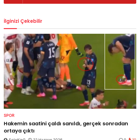
İlginizi Çekebilir
SPOR
Hakemin saatini çaldı sanıldı, gerçek sonradan
ortaya çıktı
SoleKinG
22 Haziran 2026
0
10