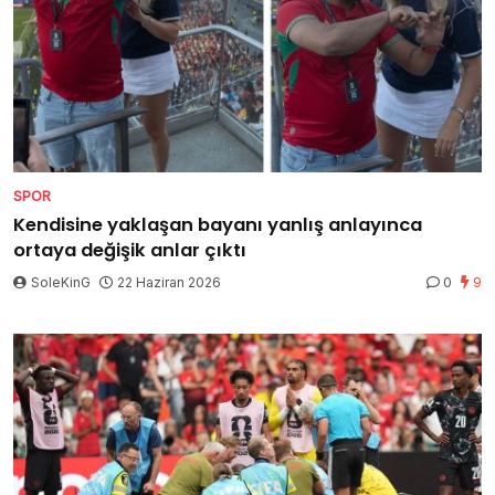
SPOR
Kendisine yaklaşan bayanı yanlış anlayınca
ortaya değişik anlar çıktı
SoleKinG
22 Haziran 2026
0
9