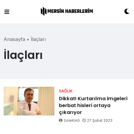
Skip
to
content
Anasayfa
•
İlaçları
İlaçları
SAĞLIK
Dikkat! Kurtarılma imgeleri
berbat hisleri ortaya
çıkarıyor
SoleKinG
27 Şubat 2023