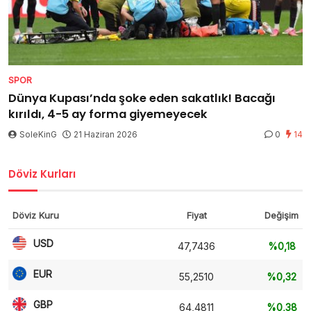
SPOR
Dünya Kupası’nda şoke eden sakatlık! Bacağı
kırıldı, 4-5 ay forma giyemeyecek
SoleKinG
21 Haziran 2026
0
14
Döviz Kurları
Döviz Kuru
Fiyat
Değişim
USD
47,7436
%0,18
EUR
55,2510
%0,32
GBP
64,4811
%0,38