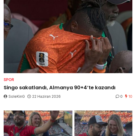
SPOR
Singo sakatlandı, Almanya 90+4’te kazandı
SoleKinG
22 Haziran 2026
0
10