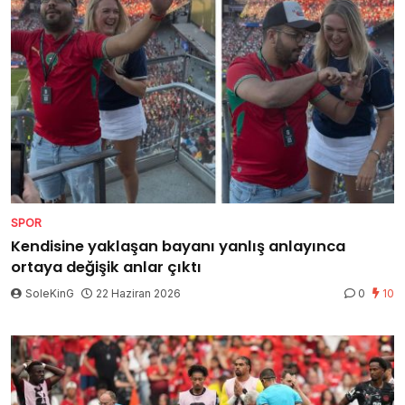
SPOR
Kendisine yaklaşan bayanı yanlış anlayınca
ortaya değişik anlar çıktı
SoleKinG
22 Haziran 2026
0
10