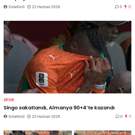
SoleKinG
22 Haziran 2026
0
12
SPOR
Singo sakatlandı, Almanya 90+4’te kazandı
SoleKinG
22 Haziran 2026
0
11