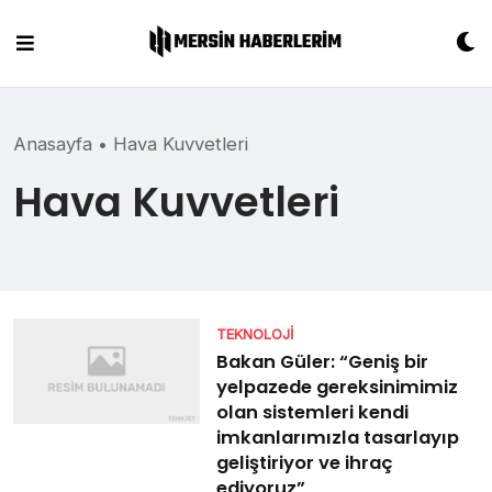
Skip
to
content
Anasayfa
•
Hava Kuvvetleri
Hava Kuvvetleri
TEKNOLOJI
Bakan Güler: “Geniş bir
yelpazede gereksinimimiz
olan sistemleri kendi
imkanlarımızla tasarlayıp
geliştiriyor ve ihraç
ediyoruz”