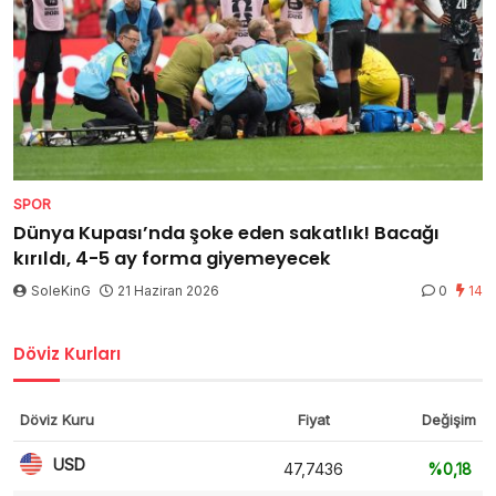
SPOR
Dünya Kupası’nda şoke eden sakatlık! Bacağı
kırıldı, 4-5 ay forma giyemeyecek
SoleKinG
21 Haziran 2026
0
14
Döviz Kurları
Döviz Kuru
Fiyat
Değişim
USD
47,7436
%0,18