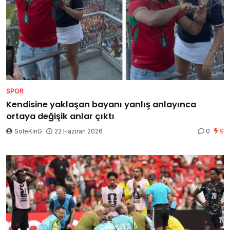
SPOR
Kendisine yaklaşan bayanı yanlış anlayınca
ortaya değişik anlar çıktı
SoleKinG
22 Haziran 2026
0
9