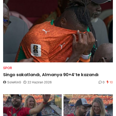
SPOR
Singo sakatlandı, Almanya 90+4’te kazandı
SoleKinG
22 Haziran 2026
0
10