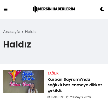
Skip
to
content
Anasayfa
•
Haldız
Haldız
SAĞLIK
Kurban Bayramı’nda
sağlıklı beslenmeye dikkat
çekildi;
SoleKinG
28 Mayıs 2026