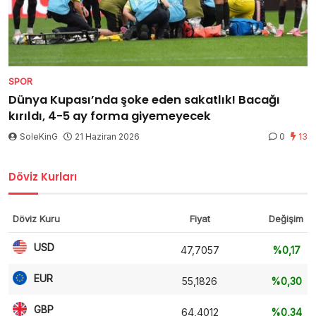
SPOR
Dünya Kupası’nda şoke eden sakatlık! Bacağı
kırıldı, 4-5 ay forma giyemeyecek
SoleKinG
21 Haziran 2026
0
13
Döviz Kurları
Döviz Kuru
Fiyat
Değişim
USD
47,7057
%0,17
EUR
55,1826
%0,30
GBP
64,4012
%0,34