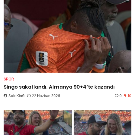
SPOR
Singo sakatlandı, Almanya 90+4’te kazandı
SoleKinG
22 Haziran 2026
0
10