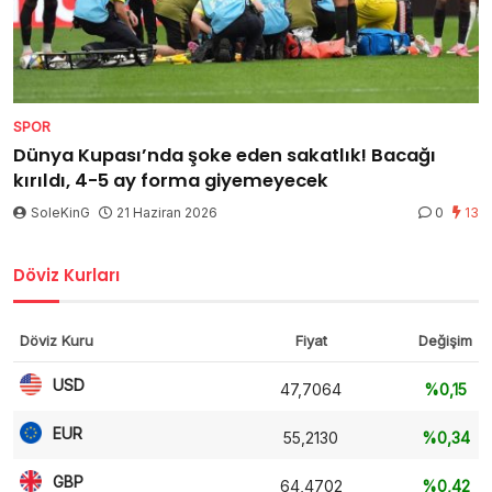
SPOR
Dünya Kupası’nda şoke eden sakatlık! Bacağı
kırıldı, 4-5 ay forma giyemeyecek
SoleKinG
21 Haziran 2026
0
13
Döviz Kurları
Döviz Kuru
Fiyat
Değişim
USD
47,7064
%0,15
EUR
55,2130
%0,34
GBP
64,4702
%0,42