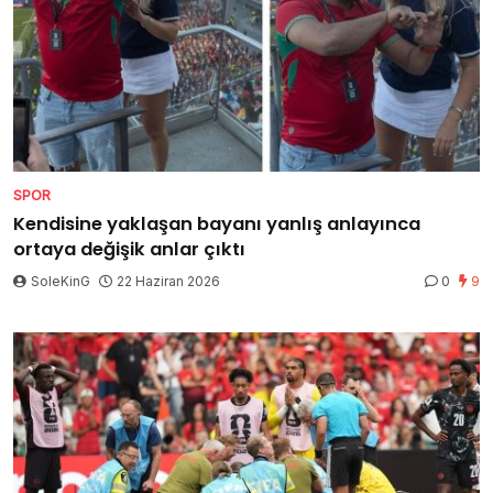
SPOR
Kendisine yaklaşan bayanı yanlış anlayınca
ortaya değişik anlar çıktı
SoleKinG
22 Haziran 2026
0
9