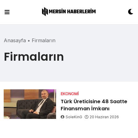
Skip
to
content
Anasayfa
•
Firmaların
Firmaların
EKONOMI
Türk Üreticisine 48 Saatte
Finansman İmkanı
SoleKinG
20 Haziran 2026