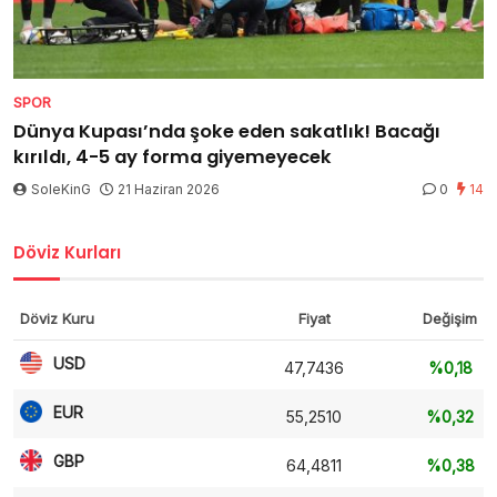
SPOR
Dünya Kupası’nda şoke eden sakatlık! Bacağı
kırıldı, 4-5 ay forma giyemeyecek
SoleKinG
21 Haziran 2026
0
14
Döviz Kurları
Döviz Kuru
Fiyat
Değişim
USD
47,7436
%0,18
EUR
55,2510
%0,32
GBP
64,4811
%0,38