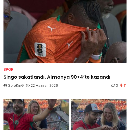
SPOR
Singo sakatlandı, Almanya 90+4’te kazandı
SoleKinG
22 Haziran 2026
0
11