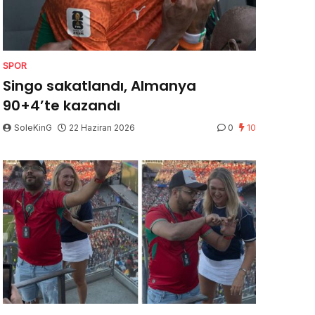
SPOR
Singo sakatlandı, Almanya
90+4’te kazandı
SoleKinG
22 Haziran 2026
0
10