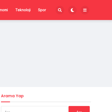
nomi
Teknoloji
Spor
Arama Yap
Arama: