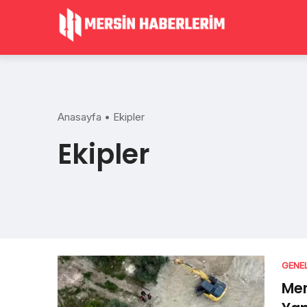
Skip
to
content
Anasayfa
•
Ekipler
Ekipler
GENE
Mer