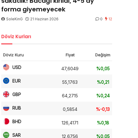
sakatlık! Bacağı kırıldı, 4-5 ay
forma giyemeyecek
SoleKinG
21 Haziran 2026
0
12
Döviz Kurları
Döviz Kuru
Fiyat
Değişim
USD
47,6049
%0,05
EUR
55,1763
%0,21
GBP
64,2715
%0,24
RUB
0,5854
%-0,13
BHD
126,4171
%0,18
SAR
12,6756
%0,05