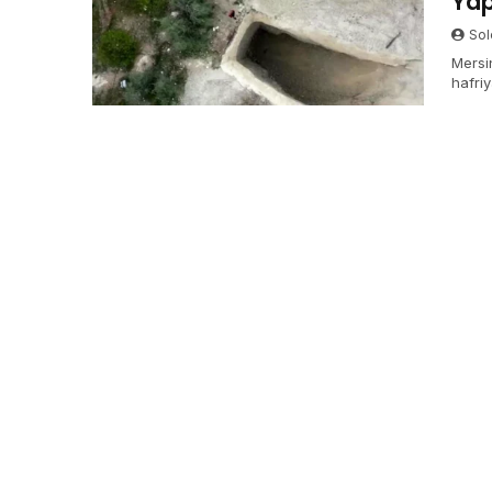
Yap
Sol
Mersi
hafri
Alına
hafriy