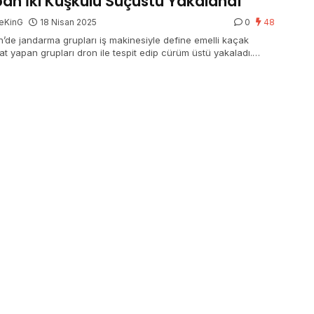
an İki Kuşkulu Suçüstü Yakalandı
eKinG
18 Nisan 2025
0
48
n’de jandarma grupları iş makinesiyle define emelli kaçak
yat yapan grupları dron ile tespit edip cürüm üstü yakaladı.
n bilgiye nazaran, Vilayet Jandarma Komutanlığı grupları kaçak
at yapanlarla ilgili çalışma yaptı. Grupların yaptığı çalışmada …