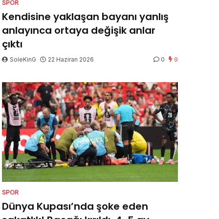
SPOR
Kendisine yaklaşan bayanı yanlış
anlayınca ortaya değişik anlar
çıktı
SoleKinG
22 Haziran 2026
0
9
SPOR
Dünya Kupası’nda şoke eden