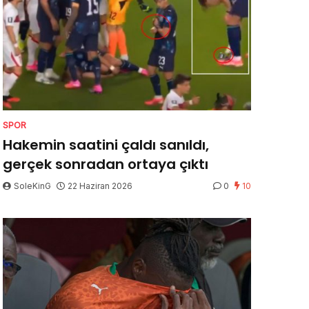
SPOR
Hakemin saatini çaldı sanıldı,
gerçek sonradan ortaya çıktı
SoleKinG
22 Haziran 2026
0
10