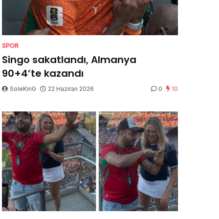
SPOR
Singo sakatlandı, Almanya
90+4’te kazandı
SoleKinG
22 Haziran 2026
0
10