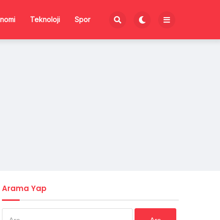
nomi
Teknoloji
Spor
Arama Yap
Arama: