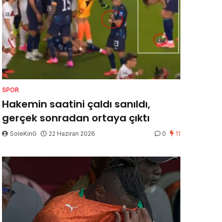
SPOR
Hakemin saatini çaldı sanıldı,
gerçek sonradan ortaya çıktı
SoleKinG
22 Haziran 2026
0
11