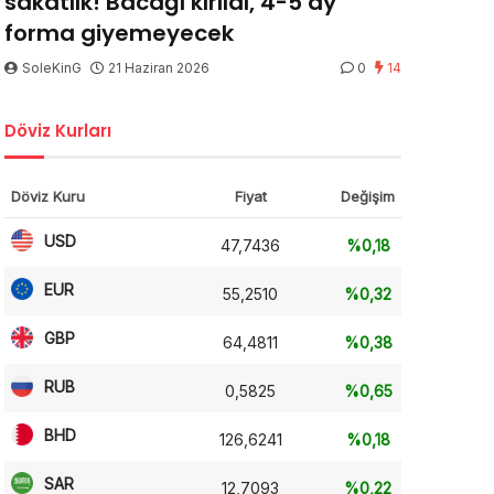
sakatlık! Bacağı kırıldı, 4-5 ay
forma giyemeyecek
SoleKinG
21 Haziran 2026
0
14
Döviz Kurları
Döviz Kuru
Fiyat
Değişim
USD
47,7436
%0,18
EUR
55,2510
%0,32
GBP
64,4811
%0,38
RUB
0,5825
%0,65
BHD
126,6241
%0,18
SAR
12,7093
%0,22