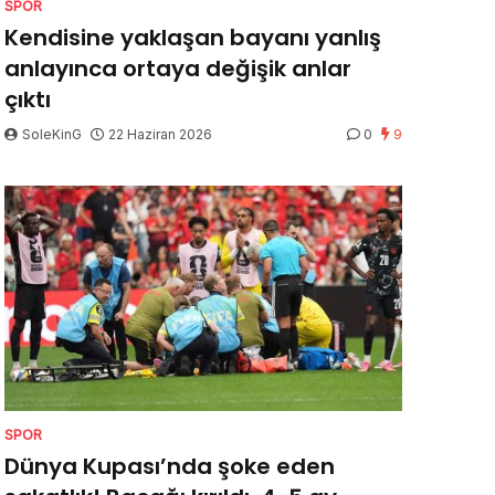
SPOR
Kendisine yaklaşan bayanı yanlış
anlayınca ortaya değişik anlar
çıktı
SoleKinG
22 Haziran 2026
0
9
SPOR
Dünya Kupası’nda şoke eden