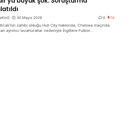
calı’ya büyük şok: Soruşturma
latıldı
eKinG
30 Mayıs 2026
0
14
Ilıcalı’nın sahibi olduğu Hull City hakkında, Chelsea maçında
an ayrımcı tezahüratlar nedeniyle İngiltere Futbol
asyonu soruşturma başlattı. Federasyon, kulübün taraftar
nışlarını önlemede yetersiz kaldığını savunurken, Hull City’nin
iran’a kadar savunmasını sunması gerekiyor.