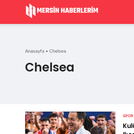
Skip
to
content
Anasayfa
•
Chelsea
Chelsea
SPOR
Kul