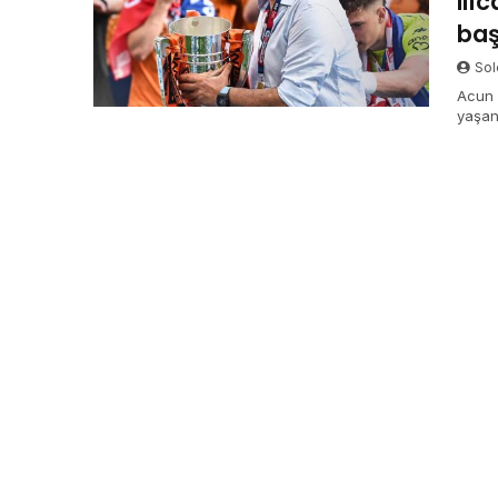
Ilı
baş
Sol
Acun 
yaşan
Feder
davra
2 Haz