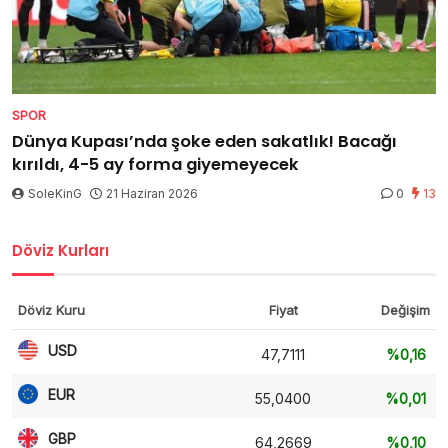
SPOR
Dünya Kupası’nda şoke eden sakatlık! Bacağı
kırıldı, 4-5 ay forma giyemeyecek
SoleKinG
21 Haziran 2026
0
13
Döviz Kurları
Döviz Kuru
Fiyat
Değişim
USD
47,7111
%0,16
EUR
55,0400
%0,01
GBP
64,2669
%0,10