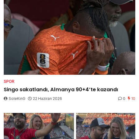
SPOR
Singo sakatlandı, Almanya 90+4’te kazandı
SoleKinG
22 Haziran 2026
0
10