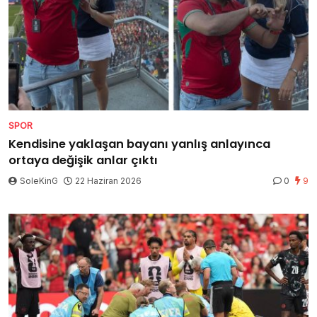
SPOR
Kendisine yaklaşan bayanı yanlış anlayınca
ortaya değişik anlar çıktı
SoleKinG
22 Haziran 2026
0
9