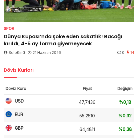
SPOR
Dünya Kupası’nda şoke eden sakatlık! Bacağı
kırıldı, 4-5 ay forma giyemeyecek
SoleKinG
21 Haziran 2026
0
14
Döviz Kurları
Döviz Kuru
Fiyat
Değişim
USD
47,7436
%0,18
EUR
55,2510
%0,32
GBP
64,4811
%0,38