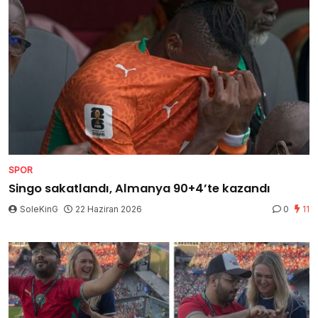
SPOR
Singo sakatlandı, Almanya 90+4’te kazandı
SoleKinG
22 Haziran 2026
0
11