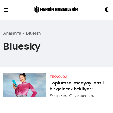
Skip
to
content
Anasayfa
•
Bluesky
Bluesky
TEKNOLOJI
Toplumsal medyayı nasıl
bir gelecek bekliyor?
SoleKinG
17 Nisan 2025