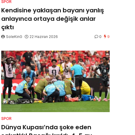
SPOR
Kendisine yaklaşan bayanı yanlış
anlayınca ortaya değişik anlar
çıktı
SoleKinG
22 Haziran 2026
0
9
SPOR
Dünya Kupası’nda şoke eden