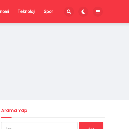
nomi
Teknoloji
Spor
Arama Yap
Arama: