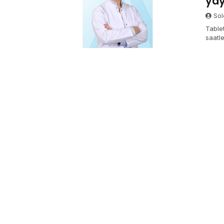
yay
Sol
Table
saatle
olma