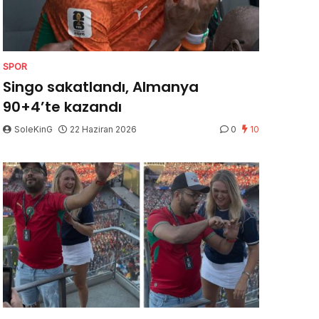
SPOR
Singo sakatlandı, Almanya
90+4’te kazandı
SoleKinG
22 Haziran 2026
0
10