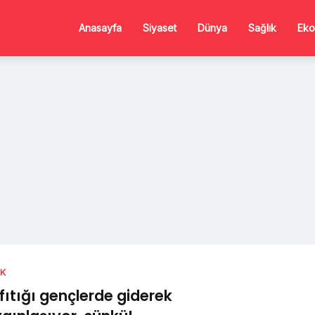
Anasayfa
Siyaset
Dünya
Sağlık
Eko
IK
 fıtığı gençlerde giderek