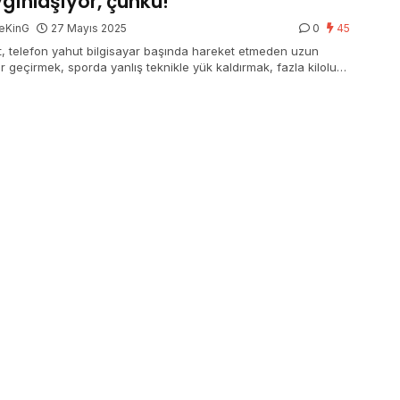
gınlaşıyor, çünkü!
eKinG
27 Mayıs 2025
0
45
t, telefon yahut bilgisayar başında hareket etmeden uzun
r geçirmek, sporda yanlış teknikle yük kaldırmak, fazla kilolu
k…