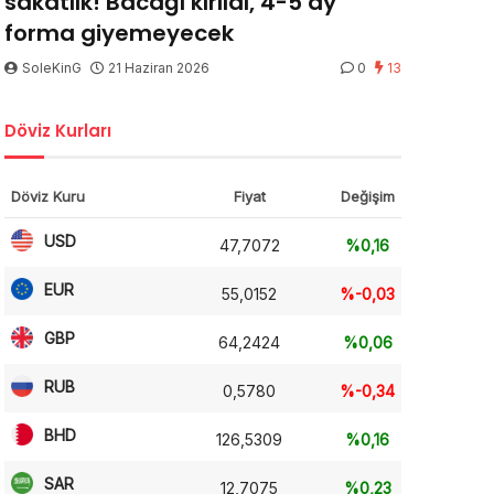
sakatlık! Bacağı kırıldı, 4-5 ay
forma giyemeyecek
SoleKinG
21 Haziran 2026
0
13
Döviz Kurları
Döviz Kuru
Fiyat
Değişim
USD
47,7072
%0,16
EUR
55,0152
%-0,03
GBP
64,2424
%0,06
RUB
0,5780
%-0,34
BHD
126,5309
%0,16
SAR
12,7075
%0,23