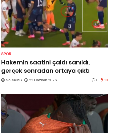
SPOR
Hakemin saatini çaldı sanıldı,
gerçek sonradan ortaya çıktı
SoleKinG
22 Haziran 2026
0
10