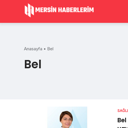
Skip
to
content
Anasayfa
•
Bel
Bel
SAĞL
Bel