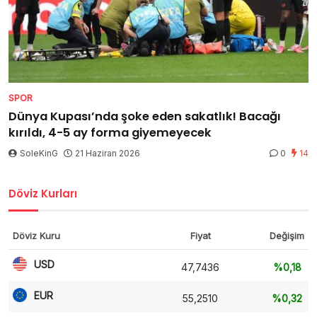
SPOR
Dünya Kupası’nda şoke eden sakatlık! Bacağı
kırıldı, 4-5 ay forma giyemeyecek
SoleKinG
21 Haziran 2026
0
14
Döviz Kurları
Döviz Kuru
Fiyat
Değişim
USD
47,7436
%0,18
EUR
55,2510
%0,32