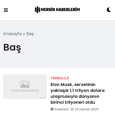
Skip
to
content
Anasayfa
•
Baş
Baş
TEKNOLOJI
Elon Musk, servetinin
yaklaşık 1,1 trilyon dolara
ulaşmasıyla dünyanın
birinci trilyoneri oldu
SoleKinG
14 Haziran 2026