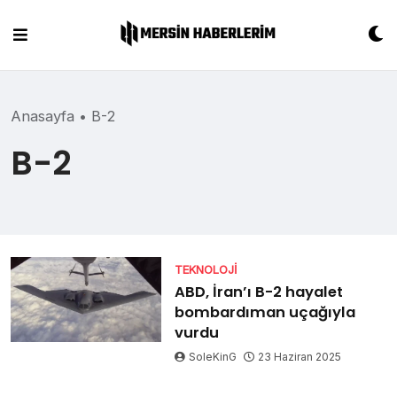
Skip
to
content
Anasayfa
•
B-2
B-2
TEKNOLOJI
ABD, İran’ı B-2 hayalet
bombardıman uçağıyla
vurdu
SoleKinG
23 Haziran 2025