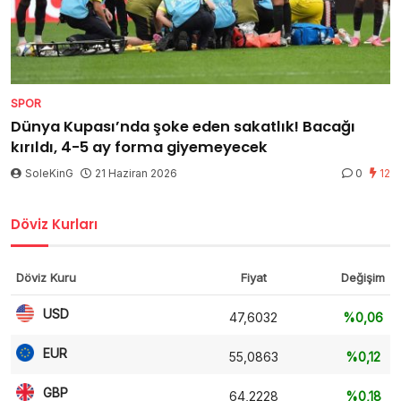
SPOR
Dünya Kupası’nda şoke eden sakatlık! Bacağı
kırıldı, 4-5 ay forma giyemeyecek
SoleKinG
21 Haziran 2026
0
12
Döviz Kurları
Döviz Kuru
Fiyat
Değişim
USD
47,6032
%0,06
EUR
55,0863
%0,12
GBP
64,2228
%0,18