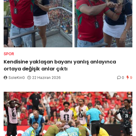
SPOR
Kendisine yaklaşan bayanı yanlış anlayınca
ortaya değişik anlar çıktı
SoleKinG
22 Haziran 2026
0
9