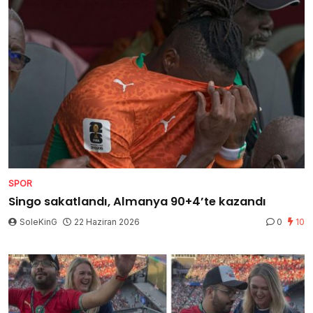
SPOR
Singo sakatlandı, Almanya 90+4’te kazandı
SoleKinG
22 Haziran 2026
0
10