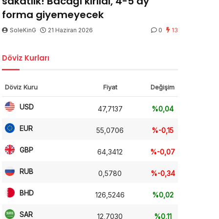
sakatlık! Bacağı kırıldı, 4-5 ay
forma giyemeyecek
SoleKinG
21 Haziran 2026
0
13
Döviz Kurları
Döviz Kuru
Fiyat
Değişim
USD
47,7137
%0,04
EUR
55,0706
%-0,15
GBP
64,3412
%-0,07
RUB
0,5780
%-0,34
BHD
126,5246
%0,02
SAR
12,7030
%0,11