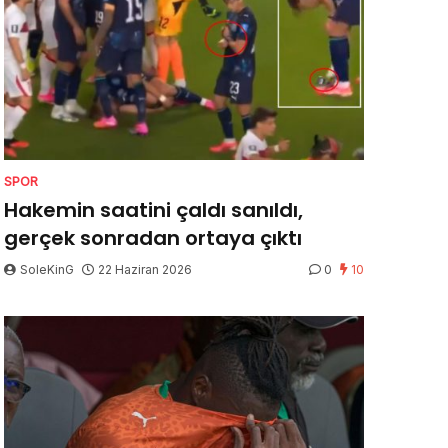
SPOR
Hakemin saatini çaldı sanıldı,
gerçek sonradan ortaya çıktı
SoleKinG
22 Haziran 2026
0
10