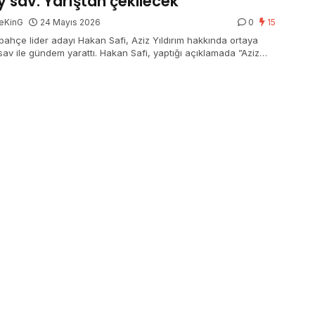
y sav: Yarıştan çekilecek
eKinG
24 Mayıs 2026
0
15
bahçe lider adayı Hakan Safi, Aziz Yıldırım hakkında ortaya
 sav ile gündem yarattı. Hakan Safi, yaptığı açıklamada ”Aziz
rım yarıştan çekilecek diyorlar, ben o denli duyuyorum. Yeni
bu” dedi.