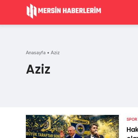
Skip
to
content
Anasayfa
•
Aziz
Aziz
SPOR
Hak