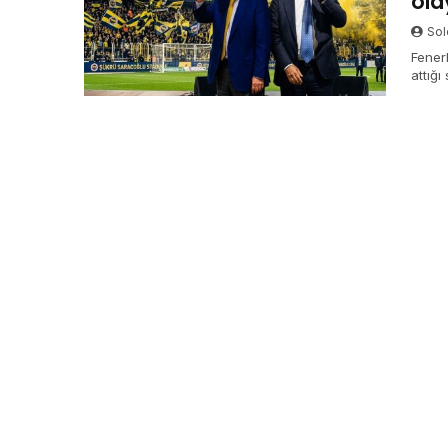
ola
Sol
Fener
attığı
Yıldı
daha 