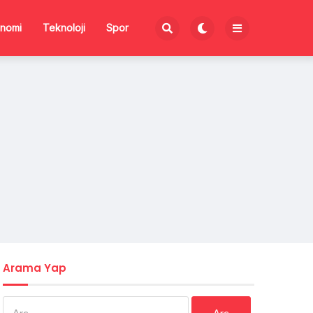
nomi
Teknoloji
Spor
Arama Yap
Arama: