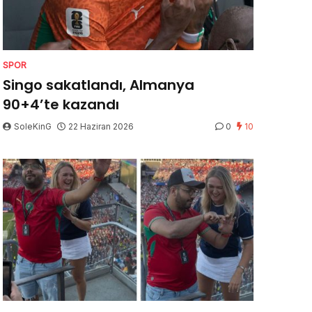
SPOR
Singo sakatlandı, Almanya
90+4’te kazandı
SoleKinG
22 Haziran 2026
0
10