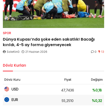
SPOR
Dünya Kupası’nda şoke eden sakatlık! Bacağı
kırıldı, 4-5 ay forma giyemeyecek
SoleKinG
21 Haziran 2026
0
13
Döviz Kurları
Döviz Kuru
Fiyat
Değişim
USD
47,7436
%0,18
EUR
55,2510
%0,32