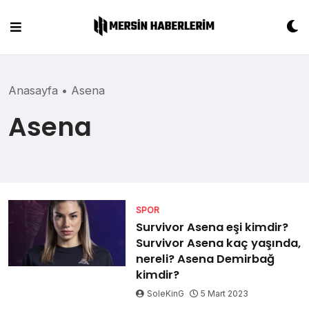
Skip
to
content
Anasayfa
•
Asena
Asena
SPOR
Survivor Asena eşi kimdir?
Survivor Asena kaç yaşında,
nereli? Asena Demirbağ
kimdir?
SoleKinG
5 Mart 2023