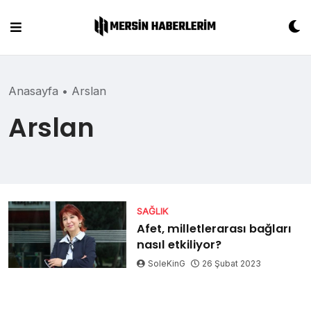
Skip
to
content
Anasayfa
•
Arslan
Arslan
SAĞLIK
Afet, milletlerarası bağları
nasıl etkiliyor?
SoleKinG
26 Şubat 2023