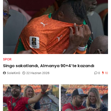
SPOR
Singo sakatlandı, Almanya 90+4’te kazandı
SoleKinG
22 Haziran 2026
0
10