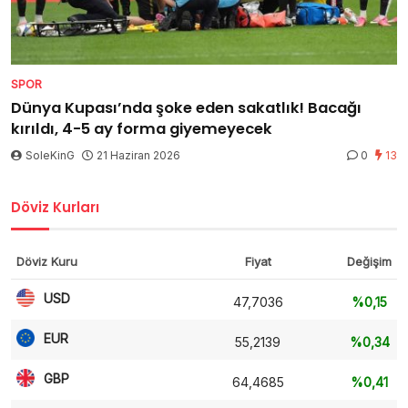
SPOR
Dünya Kupası’nda şoke eden sakatlık! Bacağı
kırıldı, 4-5 ay forma giyemeyecek
SoleKinG
21 Haziran 2026
0
13
Döviz Kurları
Döviz Kuru
Fiyat
Değişim
USD
47,7036
%0,15
EUR
55,2139
%0,34
GBP
64,4685
%0,41