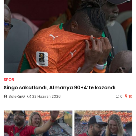
SPOR
Singo sakatlandı, Almanya 90+4’te kazandı
SoleKinG
22 Haziran 2026
0
10