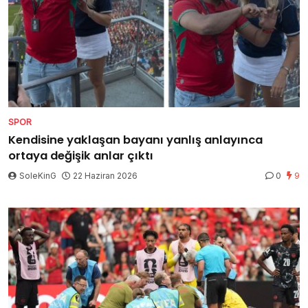
SPOR
Kendisine yaklaşan bayanı yanlış anlayınca
ortaya değişik anlar çıktı
SoleKinG
22 Haziran 2026
0
9