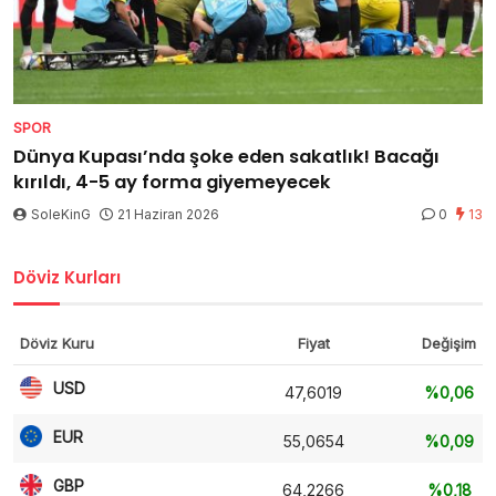
SPOR
Dünya Kupası’nda şoke eden sakatlık! Bacağı
kırıldı, 4-5 ay forma giyemeyecek
SoleKinG
21 Haziran 2026
0
13
Döviz Kurları
Döviz Kuru
Fiyat
Değişim
USD
47,6019
%0,06
EUR
55,0654
%0,09
GBP
64,2266
%0,18