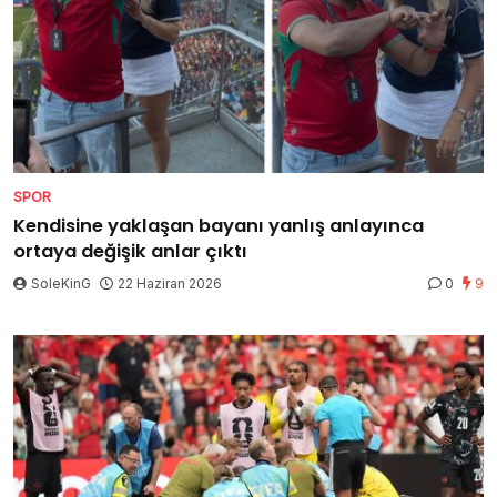
SPOR
Kendisine yaklaşan bayanı yanlış anlayınca
ortaya değişik anlar çıktı
SoleKinG
22 Haziran 2026
0
9