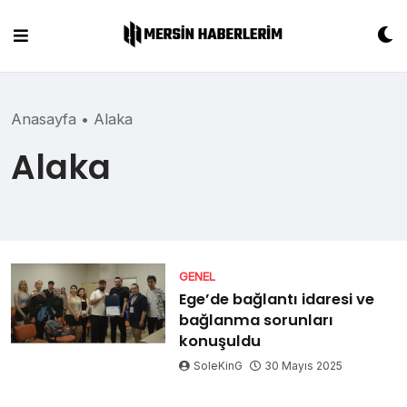
Skip
to
content
Anasayfa
•
Alaka
Alaka
GENEL
Ege’de bağlantı idaresi ve
bağlanma sorunları
konuşuldu
SoleKinG
30 Mayıs 2025