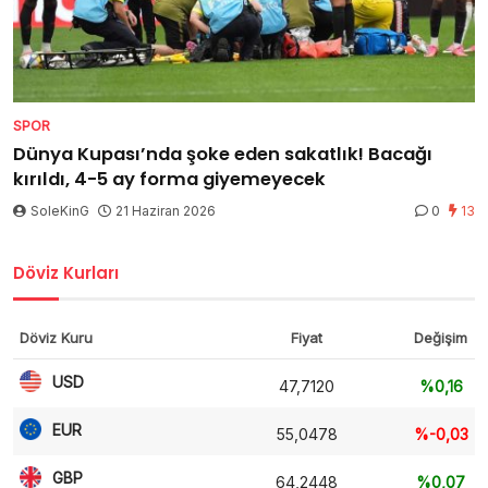
SPOR
Dünya Kupası’nda şoke eden sakatlık! Bacağı
kırıldı, 4-5 ay forma giyemeyecek
SoleKinG
21 Haziran 2026
0
13
Döviz Kurları
Döviz Kuru
Fiyat
Değişim
USD
47,7120
%0,16
EUR
55,0478
%-0,03
GBP
64,2448
%0,07