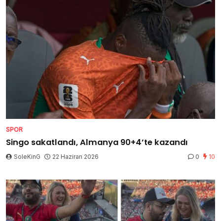
SPOR
Singo sakatlandı, Almanya 90+4’te kazandı
SoleKinG
22 Haziran 2026
0
10