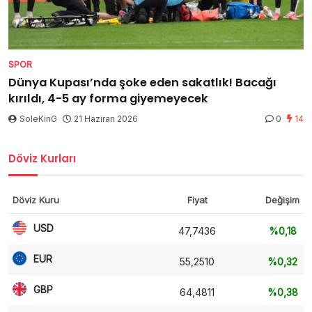
SPOR
Dünya Kupası’nda şoke eden sakatlık! Bacağı
kırıldı, 4-5 ay forma giyemeyecek
SoleKinG
21 Haziran 2026
0
14
Döviz Kurları
Döviz Kuru
Fiyat
Değişim
USD
47,7436
%0,18
EUR
55,2510
%0,32
GBP
64,4811
%0,38