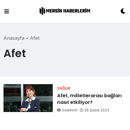
Skip
to
content
Anasayfa
•
Afet
Afet
SAĞLIK
Afet, milletlerarası bağları
nasıl etkiliyor?
SoleKinG
26 Şubat 2023