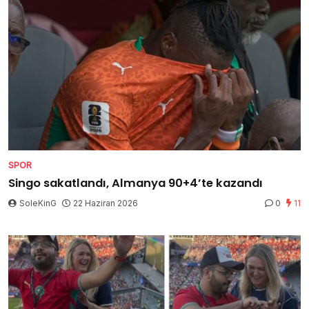
SPOR
Singo sakatlandı, Almanya 90+4’te kazandı
SoleKinG
22 Haziran 2026
0
11