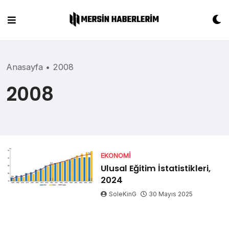
Skip
to
content
Anasayfa
•
2008
2008
EKONOMI
Ulusal Eğitim İstatistikleri,
2024
SoleKinG
30 Mayıs 2025