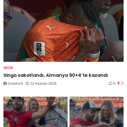
SPOR
Singo sakatlandı, Almanya 90+4’te kazandı
SoleKinG
22 Haziran 2026
0
11