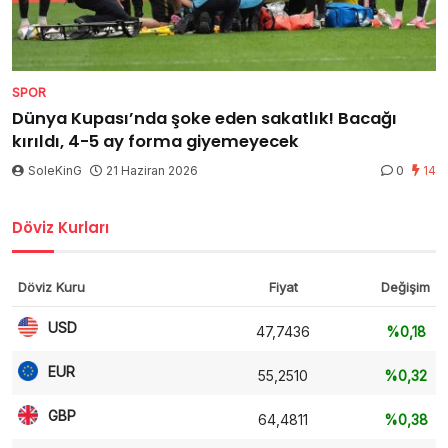
SPOR
Dünya Kupası’nda şoke eden sakatlık! Bacağı
kırıldı, 4-5 ay forma giyemeyecek
SoleKinG
21 Haziran 2026
0
14
Döviz Kurları
Döviz Kuru
Fiyat
Değişim
USD
47,7436
%0,18
EUR
55,2510
%0,32
GBP
64,4811
%0,38