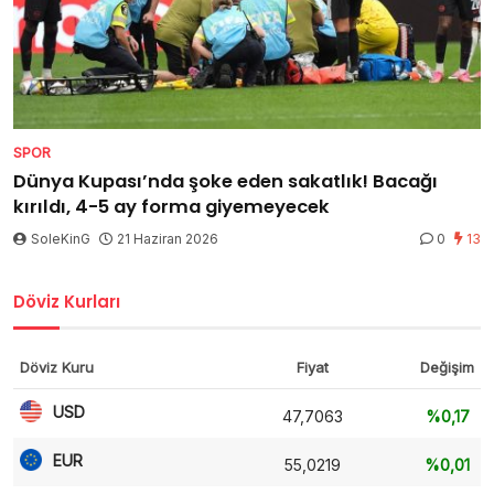
SPOR
Dünya Kupası’nda şoke eden sakatlık! Bacağı
kırıldı, 4-5 ay forma giyemeyecek
SoleKinG
21 Haziran 2026
0
13
Döviz Kurları
Döviz Kuru
Fiyat
Değişim
USD
47,7063
%0,17
EUR
55,0219
%0,01