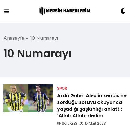
Skip
to
content
Anasayfa
•
10 Numarayı
10 Numarayı
SPOR
Arda Güler, Alex’in kendisine
sorduğu soruyu okuyunca
yaşadığı şaşkınlığı anlattı:
‘Allah Allah’ dedim
SoleKinG
15 Mart 2023